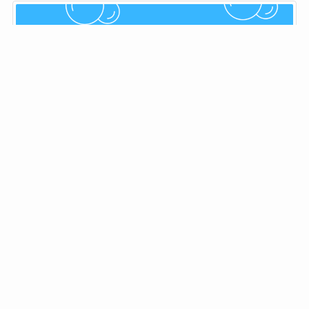
おみず
ブロガー／サラリーマン
「お風呂キャンセル界隈をぶっ壊す！」自宅でのバス
タイムを快適にするべく、日々試行錯誤している変な
人。友人に勧めたくなるようなお風呂に関連するガジ
ェットやグッズをご紹介。